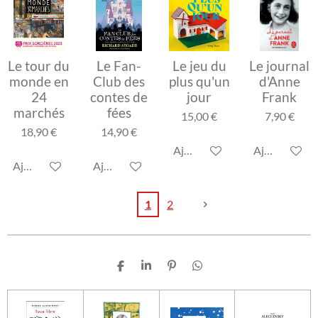
Le tour du
Le Fan-
Le jeu du
Le journal
monde en
Club des
plus qu'un
d'Anne
24
contes de
jour
Frank
marchés
fées
15,00 €
7,90 €
18,90 €
14,90 €
Ajouter au panier
Ajouter au p
Ajouter au panier
Ajouter au panier
1
2
P
P
É
P
a
a
p
a
r
r
i
r
t
t
n
t
a
a
g
a