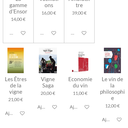
gamme
ons
tre
d’Ensor
16,00 €
39,00 €
14,00 €
Ajouter au panier
Ajouter au panier
Ajouter au panier
Les Êtres
Vigne
Economie
Le vin de
de la
Saga
du vin
la
vigne
philosophi
20,00 €
11,00 €
e
21,00 €
12,00 €
Ajouter au panier
Ajouter au panier
Ajouter au panier
Ajouter au p