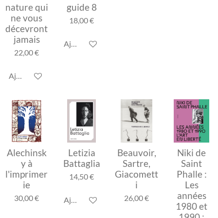
nature qui
guide 8
ne vous
18,00 €
décevront
jamais
Ajouter au panier
22,00 €
Ajouter au panier
Alechinsk
Letizia
Beauvoir,
Niki de
y à
Battaglia
Sartre,
Saint
l'imprimer
Giacomett
Phalle :
14,50 €
ie
i
Les
années
30,00 €
26,00 €
Ajouter au panier
1980 et
1990 ;