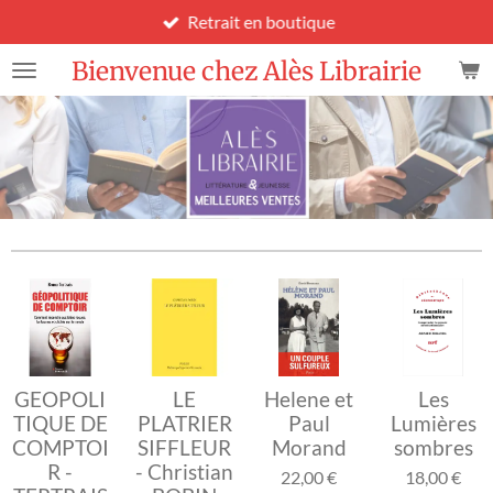
Retrait en boutique
Passer
au
Bienvenue chez Alès Librairie
contenu
principal
GEOPOLI
LE
Helene et
Les
TIQUE DE
PLATRIER
Paul
Lumières
COMPTOI
SIFFLEUR
Morand
sombres
R -
- Christian
22,00 €
18,00 €