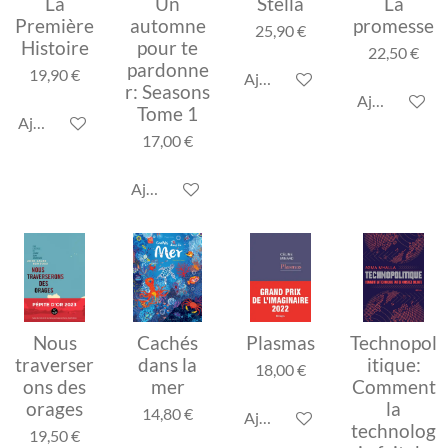
La
Un
Stella
La
Première
automne
promesse
25,90 €
Histoire
pour te
22,50 €
pardonne
19,90 €
Ajouter au panier
r: Seasons
Ajouter au p
Tome 1
Ajouter au panier
17,00 €
Ajouter au panier
Nous
Cachés
Plasmas
Technopol
traverser
dans la
itique:
18,00 €
ons des
mer
Comment
orages
la
14,80 €
Ajouter au panier
technolog
19,50 €