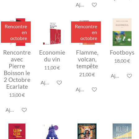
Ajouter au panier
Rencontre
Rencontre
en
en
octobre
octobre
Rencontre
Economie
Flamme,
Footboys
avec
du vin
volcan,
18,00 €
Pierre
tempête
11,00 €
Boisson le
21,00 €
Ajouter au p
2 Octobre
Ajouter au panier
Ecarlate
Ajouter au panier
13,00 €
Ajouter au panier