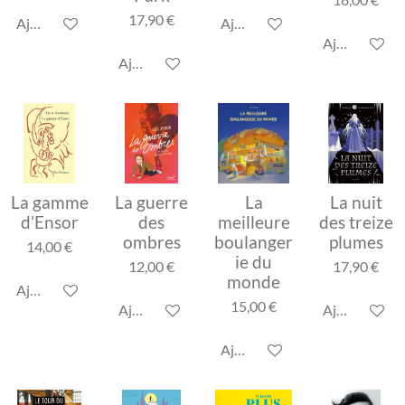
17,90 €
Ajouter au panier
Ajouter au panier
Ajouter au p
Ajouter au panier
La gamme
La guerre
La
La nuit
d’Ensor
des
meilleure
des treize
ombres
boulanger
plumes
14,00 €
ie du
12,00 €
17,90 €
monde
Ajouter au panier
15,00 €
Ajouter au panier
Ajouter au p
Ajouter au panier