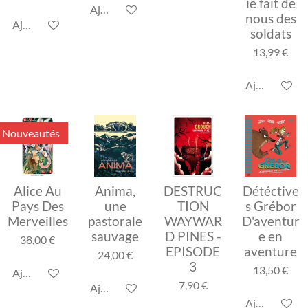
ie fait de
Ajouter au panier
nous des
Ajouter au panier
soldats
13,99 €
Ajouter au p
Nouveautés
Alice Au
Anima,
DESTRUC
Détéctive
Pays Des
une
TION
s Grébor
Merveilles
pastorale
WAYWAR
D'aventur
sauvage
D PINES -
e en
38,00 €
EPISODE
aventure
24,00 €
3
13,50 €
Ajouter au panier
7,90 €
Ajouter au panier
Ajouter au p