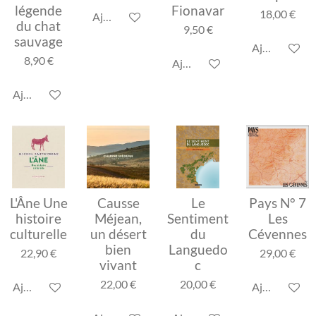
légende
Fionavar
18,00 €
Ajouter au panier
du chat
9,50 €
sauvage
Ajouter au p
8,90 €
Ajouter au panier
Ajouter au panier
L'Âne Une
Causse
Le
Pays N° 7
histoire
Méjean,
Sentiment
Les
culturelle
un désert
du
Cévennes
bien
Languedo
22,90 €
29,00 €
vivant
c
22,00 €
20,00 €
Ajouter au panier
Ajouter au p