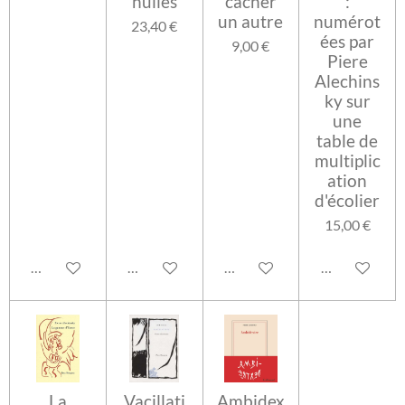
huiles
cacher
:
un autre
numérot
23,40 €
ées par
9,00 €
Piere
Alechins
ky sur
une
table de
multiplic
ation
d'écolier
15,00 €
Ajouter au panier
Ajouter au panier
Ajouter au panier
Ajouter au pa
La
Vacillati
Ambidex