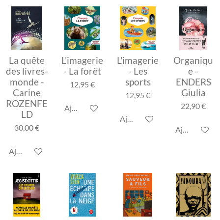
La quête
L'imagerie
L'imagerie
Organiqu
des livres-
- La forêt
- Les
e -
monde -
sports
ENDERS
12,95 €
Carine
Giulia
12,95 €
ROZENFE
22,90 €
Ajouter au panier
LD
Ajouter au panier
30,00 €
Ajouter au p
Ajouter au panier