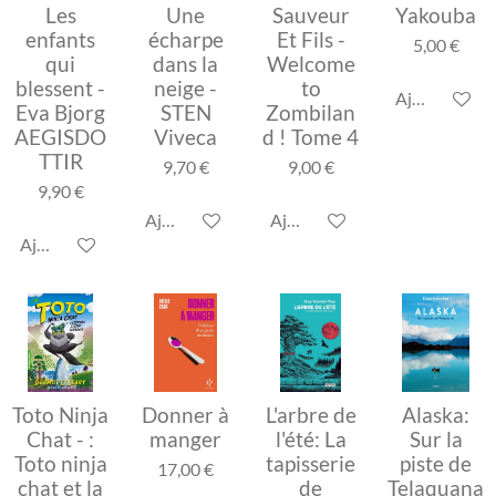
Les
Une
Sauveur
Yakouba
enfants
écharpe
Et Fils -
5,00 €
qui
dans la
Welcome
blessent -
neige -
to
Ajouter au p
Eva Bjorg
STEN
Zombilan
AEGISDO
Viveca
d ! Tome 4
TTIR
9,70 €
9,00 €
9,90 €
Ajouter au panier
Ajouter au panier
Ajouter au panier
Toto Ninja
Donner à
L'arbre de
Alaska:
Chat - :
manger
l'été: La
Sur la
Toto ninja
tapisserie
piste de
17,00 €
chat et la
de
Telaquana