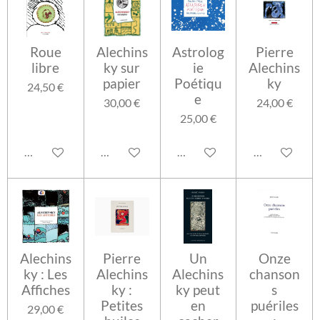
g
g
l
g
e
e
e
e
r
r
r
r
Roue
Alechins
Astrolog
Pierre
libre
ky sur
ie
Alechins
papier
Poétiqu
ky
24,50 €
e
30,00 €
24,00 €
25,00 €
Ajouter au panier
Ajouter au panier
Ajouter au panier
Ajouter au pa
Alechins
Pierre
Un
Onze
ky : Les
Alechins
Alechins
chanson
Affiches
ky :
ky peut
s
Petites
en
puériles
29,00 €