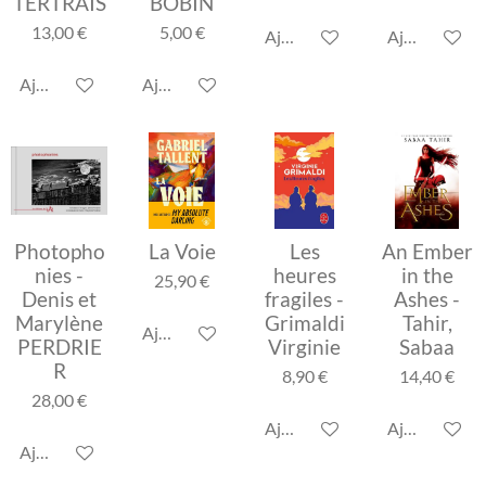
TERTRAIS
BOBIN
13,00 €
5,00 €
Ajouter au panier
Ajouter au p
Ajouter au panier
Ajouter au panier
Photopho
La Voie
Les
An Ember
nies -
heures
in the
25,90 €
Denis et
fragiles -
Ashes -
Marylène
Grimaldi
Tahir,
Ajouter au panier
PERDRIE
Virginie
Sabaa
R
8,90 €
14,40 €
28,00 €
Ajouter au panier
Ajouter au p
Ajouter au panier