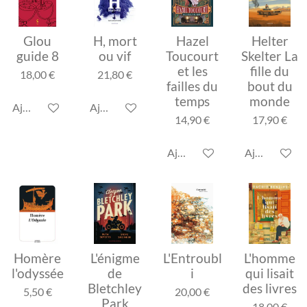
Glou
H, mort
Hazel
Helter
guide 8
ou vif
Toucourt
Skelter La
et les
fille du
18,00 €
21,80 €
failles du
bout du
temps
monde
Ajouter au panier
Ajouter au panier
14,90 €
17,90 €
Ajouter au panier
Ajouter au p
Homère
L'énigme
L'Entroubl
L'homme
l'odyssée
de
i
qui lisait
Bletchley
des livres
5,50 €
20,00 €
Park
18,00 €