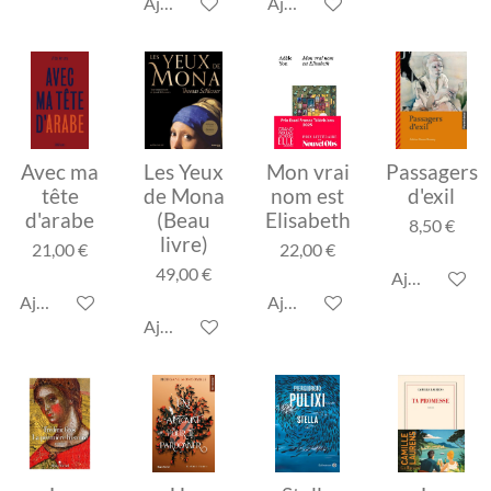
Ajouter au panier
Ajouter au panier
Avec ma
Les Yeux
Mon vrai
Passagers
tête
de Mona
nom est
d'exil
d'arabe
(Beau
Elisabeth
8,50 €
livre)
21,00 €
22,00 €
49,00 €
Ajouter au p
Ajouter au panier
Ajouter au panier
Ajouter au panier