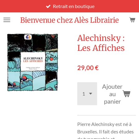
Retrait en boutique
Passer
au
Bienvenue chez Alès Librairie
contenu
principal
Alechinsky :
Les Affiches
29,00 €
Ajouter
au
panier
Pierre Alechinsky est né à
Bruxelles. Il fait des études
de typographie et