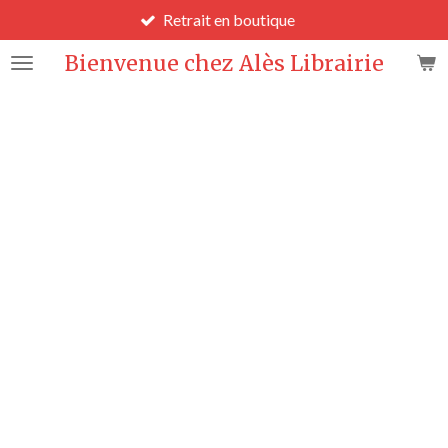
Retrait en boutique
Passer
au
Bienvenue chez Alès Librairie
contenu
principal