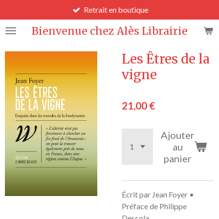
Retrait en boutique
Passer
au
Bienvenue chez Alès Librairie
contenu
principal
Les Êtres de la
vigne
21,00 €
Ajouter
au
panier
Écrit par Jean Foyer •
Préface de Philippe
Descola