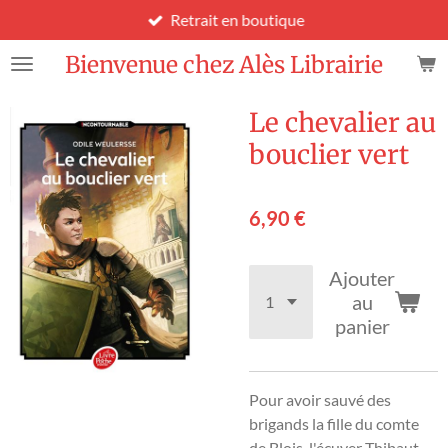
Retrait en boutique
Passer
au
Bienvenue chez Alès Librairie
contenu
principal
Le chevalier au
bouclier vert
6,90 €
Ajouter
au
panier
Pour avoir sauvé des
brigands la fille du comte
de Blois, l'écuyer Thibaut