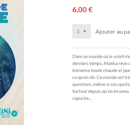
6,00 €
Ajouter au pa
Dans un monde où le soleil n'ex
derniers temps, Malika rêve du
immense boule chaude et jaune 
ce qu'on dit. Ce monde est tr
questions, même si son quotid
Surtout depuis qu'un inconnu l
capuche...