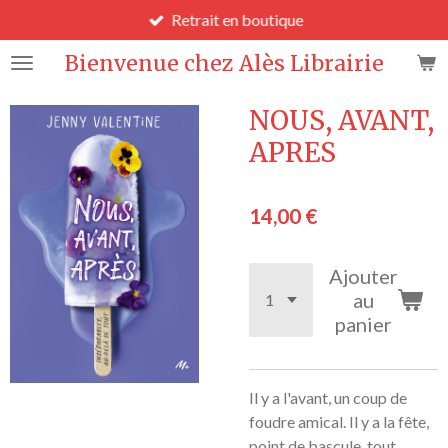
Retrait en boutique
Passer
au
Bienvenue chez Alès Librairie
contenu
principal
NOUS, AVANT,
APRES
14,00 €
Ajouter
au
panier
Il y a l'avant, un coup de
foudre amical. Il y a la fête,
point de bascule, tout