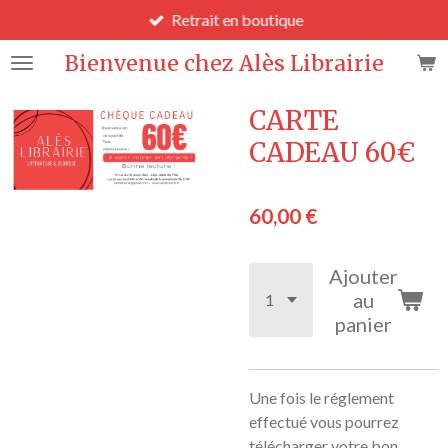
Retrait en boutique
Passer
au
Bienvenue chez Alès Librairie
contenu
principal
CARTE
CADEAU 60€
60,00 €
Ajouter
au
panier
Une fois le réglement
effectué vous pourrez
télécharger votre bon