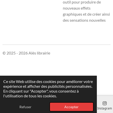
outil pour produire de
nouveaux effets
graphiques et de créer
ainsi
des sensations nouvelles
© 2025 - 2026 Alès librairie
Ce site Web utilise des cookies pour améliorer votre
expérience et afficher des publicités personnalisées.
En cliquant sur "Accepter", vous consentez à
l'utilisation de tous les cookies.
Refuser
Accepter
E-mail
Téléphone
Carte
Instagram