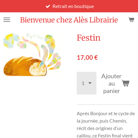
Retrait en boutique
Passer
au
Bienvenue chez Alès Librairie
contenu
principal
Festin
17,00 €
Ajouter
au
panier
Après Bonjour et le cycle de
la journée, puis Chemin,
récit des origines d’un
caillou, ce Festin final vient