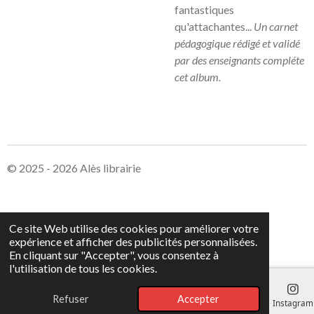
fantastiques
qu'attachantes...
Un carnet
pédagogique rédigé et validé
par des enseignants compléte
cet album.
© 2025 - 2026 Alès librairie
Ce site Web utilise des cookies pour améliorer votre
expérience et afficher des publicités personnalisées.
En cliquant sur "Accepter", vous consentez à
l'utilisation de tous les cookies.
Refuser
Accepter
E-mail
Téléphone
Carte
Instagram