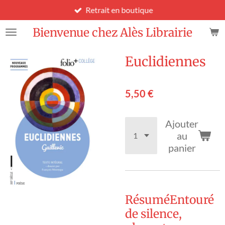
Retrait en boutique
Passer
au
Bienvenue chez Alès Librairie
contenu
principal
Euclidiennes
5,50 €
Ajouter
au
panier
RésuméEntouré
de silence,