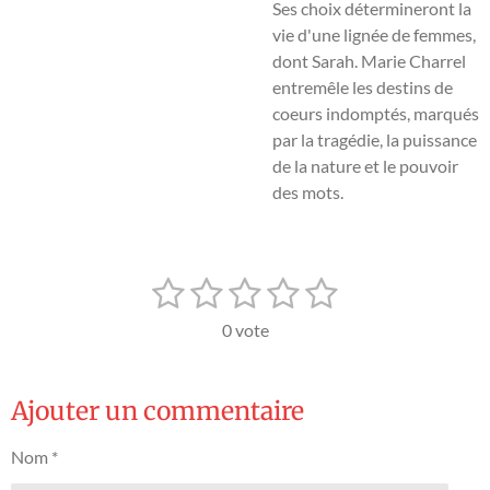
Ses choix détermineront la
vie d'une lignée de femmes,
dont Sarah. Marie Charrel
entremêle les destins de
coeurs indomptés, marqués
par la tragédie, la puissance
de la nature et le pouvoir
des mots.
1
2
3
4
5
E
É
n
v
é
é
é
é
é
v
0 vote
a
o
t
t
t
t
t
l
y
o
o
o
o
o
e
u
Ajouter un commentaire
r
a
i
i
i
i
i
l
t
'
l
l
l
l
l
Nom *
i
é