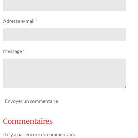
e
e
e
e
e
v
o
a
n
s
s
s
s
l
:
u
Adresse e-mail *
0
a
t
é
i
t
o
o
n
Message *
i
l
e
Envoyer un commentaire
Commentaires
Il n'y a pas encore de commentaire.