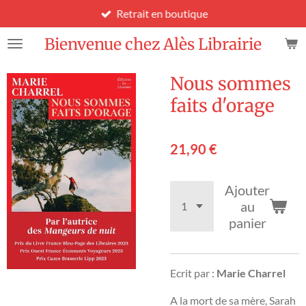
Retrait en boutique
Passer
au
Bienvenue chez Alès Librairie
contenu
principal
Nous sommes
faits d'orage
21,90 €
Ajouter
au
panier
Ecrit par :
Marie Charrel
A la mort de sa mère, Sarah