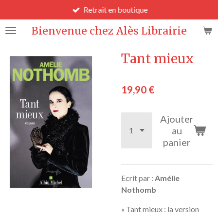
Retrait en boutique
Passer
au
Bienvenue chez Alès Librairie
contenu
principal
Tant mieux
19,90 €
Ajouter
au
panier
Ecrit par :
Amélie
Nothomb
« Tant mieux : la version