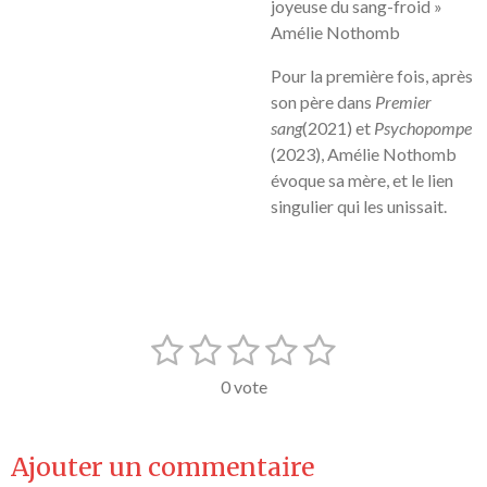
joyeuse du sang-froid »
Amélie Nothomb
Pour la première fois, après
son père dans
Premier
sang
(2021) et
Psychopompe
(2023), Amélie Nothomb
évoque sa mère, et le lien
singulier qui les unissait.
1
2
3
4
5
E
É
n
v
é
é
é
é
é
v
0 vote
a
o
t
t
t
t
t
l
y
o
o
o
o
o
e
u
Ajouter un commentaire
r
a
l