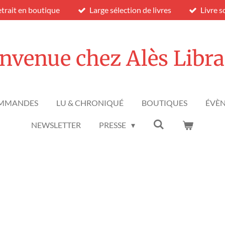
trait en boutique
Large sélection de livres
Livre s
nvenue chez Alès Libra
MMANDES
LU & CHRONIQUÉ
BOUTIQUES
ÉVÈ
NEWSLETTER
PRESSE