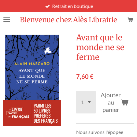
Retrait en boutique
Passer
au
Bienvenue chez Alès Librairie
contenu
principal
Avant que le
monde ne se
ferme
7,60 €
Ajouter
au
panier
Nous suivons l'épopée